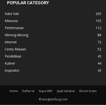
POPULAR CATEGORY
Kata Hati
205
Manusia
155
Pertemanan
112
Klinong-klinong
88
Internet
72
Cerita Rekaan
52
Pendidikan
45
Kuliner
44
Inspirator
43
Home
Daftar Isi
Siapa WKF
Jejak Sahabat
Ebook Gratis
© wongkamfung.com