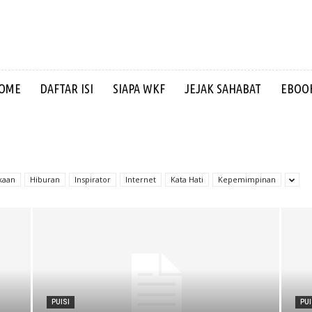
OME
DAFTAR ISI
SIAPA WKF
JEJAK SAHABAT
EBOOK
kaan
Hiburan
Inspirator
Internet
Kata Hati
Kepemimpinan
PUISI
PUI