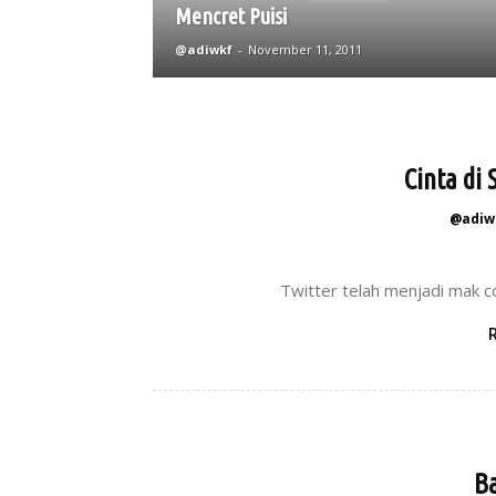
Mencret Puisi
@adiwkf
-
November 11, 2011
Cinta di
@adiw
Twitter telah menjadi mak co
Ba