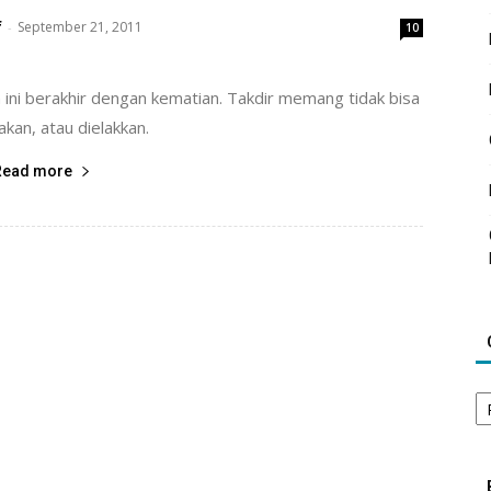
f
September 21, 2011
-
10
 ini berakhir dengan kematian. Takdir memang tidak bisa
akan, atau dielakkan.
Read more
Ca