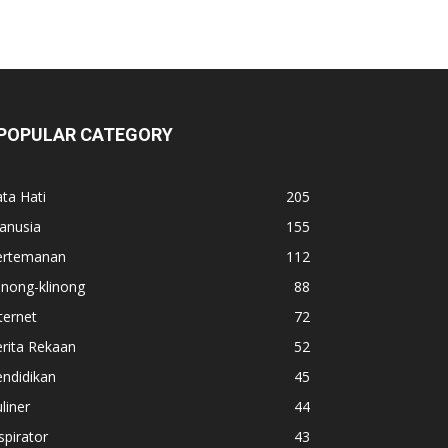
POPULAR CATEGORY
ta Hati
205
anusia
155
ertemanan
112
inong-klinong
88
ternet
72
rita Rekaan
52
ndidikan
45
liner
44
spirator
43