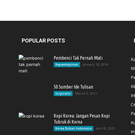
POPULAR POSTS
Pembenci Tak Pernah Mati
Ka
January 18, 2014
Kepemimpinan
M
P
Kl
50 Sumber Ide Tulisan
March 3, 2011
Inspirator
In
Ce
Pe
Kopi Korea: Jangan Pesan Kopi
Tubruk di Korea
Ku
April 8, 2019
Korea Bukan Indonesia
In