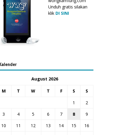
wongkamfung.com
Unduh gratis silakan
klik
DI SINI
Kalender
August 2026
M
T
W
T
F
S
S
1
2
3
4
5
6
7
8
9
10
11
12
13
14
15
16