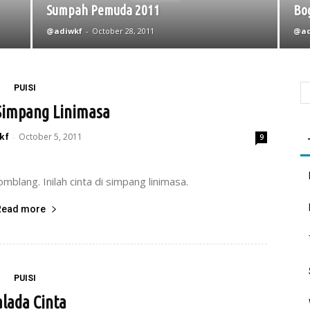
Sumpah Pemuda 2011
Bo
@adiwkf
-
October 28, 2011
@ad
PUISI
 Simpang Linimasa
kf
October 5, 2011
-
9
mblang. Inilah cinta di simpang linimasa.
Read more
PUISI
lada Cinta