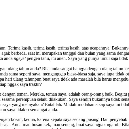
un. Terima kasih, terima kasih, terima kasih, atas ucapannya. Bukannya 
 agak berbeda, saat ini merupakan tanggal dan bulan yang sama dengan 
ika anda
ngeyel
pengen tahu, itu aneh. Saya yang punya umur saja tidak 
an ulang tahun anda? Bila anda sangat bangga dengan ulang tahun ke
nda sama seperti saya, menganggap biasa-biasa saja, saya juga tidak 
npa hari ulang tahunpun buat saya tidak ada masalah bila harus mengel
iap nggak saya traktir?
 dengan teman. Mereka, teman saya, adalah orang-orang baik. Begitu p
 bagi sesama perempuan selalu dilakukan. Saya sendiri bukannya tidak 
 saya yang merayakan? Entahlah. Mudah-mudahan sikap saya ini tidak me
spon saya tidak sesemangat anda.
enjadi bosan, kedua, karena kepala saya sedang pusing. Dan penyeba
asi saja. Anda mau bosan kek, mau seneng, buat saya nggak ngaruh. Bil