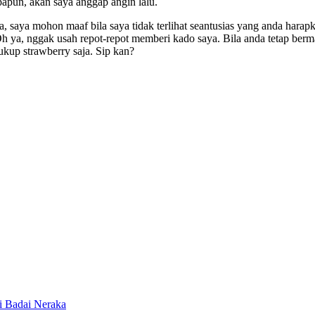
apapun, akan saya anggap angin lalu.
nya, saya mohon maaf bila saya tidak terlihat seantusias yang anda hara
 Oh ya, nggak usah repot-repot memberi kado saya. Bila anda tetap ber
ukup strawberry saja. Sip kan?
i Badai Neraka