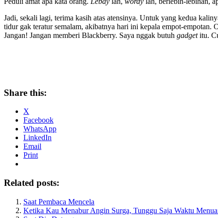
Peduli amat apa kata orang.
Lebay
lah,
wordy
lah, berlebih-lebihan, 
Jadi, sekali lagi, terima kasih atas atensinya. Untuk yang kedua kali
tidur gak teratur semalam, akibatnya hari ini kepala empot-empotan.
Jangan! Jangan memberi Blackberry. Saya nggak butuh
gadget
itu. C
Share this:
X
Facebook
WhatsApp
LinkedIn
Email
Print
Related posts:
Saat Pembaca Mencela
Ketika Kau Menabur Angin Surga, Tunggu Saja Waktu Menua