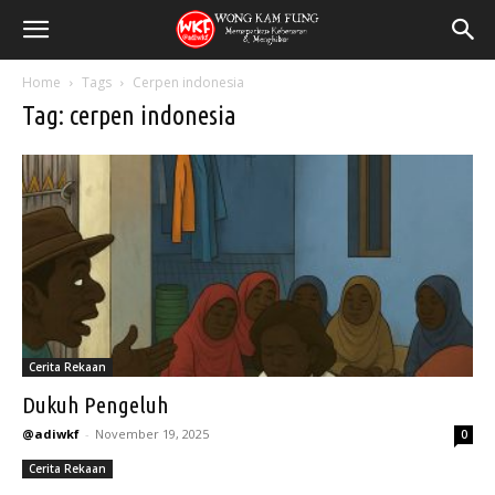
Home
Tags
Cerpen indonesia
Tag: cerpen indonesia
Cerita Rekaan
Dukuh Pengeluh
@adiwkf
-
November 19, 2025
0
Cerita Rekaan