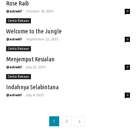
Rose Raib
@adiwkf
-
October 18, 2025
0
Cerita Rekaan
Welcome to the Jungle
@adiwkf
-
September 22, 2025
0
Cerita Rekaan
Menjemput Kesialan
@adiwkf
-
July 22, 2025
0
Cerita Rekaan
Indahnya Selabintana
@adiwkf
-
July 4, 2025
0
1
2