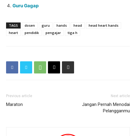
Guru Gagap
TAGS
dosen
guru
hands
head
head heart hands
heart
pendidik
pengajar
tiga h
Previous article
Next article
Maraton
Jangan Pernah Menodai
Pelangganmu