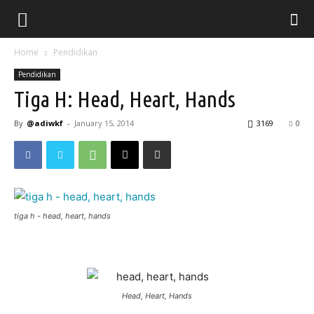
Home
Pendidikan
Pendidikan
Tiga H: Head, Heart, Hands
By
@adiwkf
-
January 15, 2014
3169
0
tiga h - head, heart, hands
Head, Heart, Hands