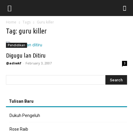
Home
Tags
Guru killer
Tag: guru killer
Pendidikan
Digugu lan Ditiru
@adiwkf
-
February 3, 2007
3
Tulisan Baru
Dukuh Pengeluh
Rose Raib