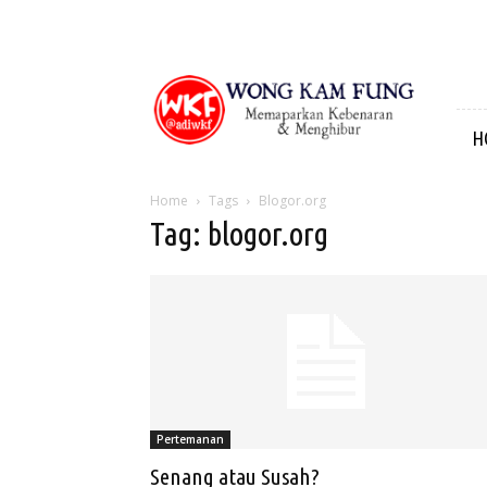
Wong
Kam
Fung
H
Home
Tags
Blogor.org
Tag: blogor.org
Pertemanan
Senang atau Susah?