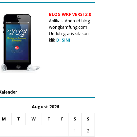
BLOG WKF VERSI 2.0
Aplikasi Android blog
wongkamfung.com
Unduh gratis silakan
klik
DI SINI
Kalender
August 2026
M
T
W
T
F
S
S
1
2