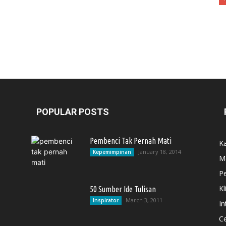
POPULAR POSTS
Pembenci Tak Pernah Mati
Ka
January 18, 2014
Kepemimpinan
M
P
Kl
50 Sumber Ide Tulisan
March 3, 2011
Inspirator
In
Ce