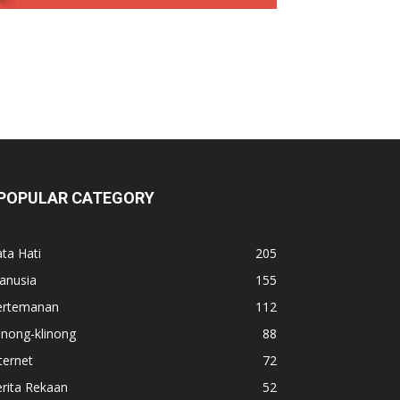
POPULAR CATEGORY
ta Hati
205
anusia
155
ertemanan
112
inong-klinong
88
ternet
72
rita Rekaan
52