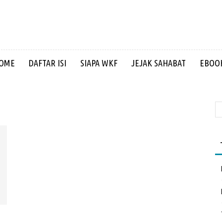
OME
DAFTAR ISI
SIAPA WKF
JEJAK SAHABAT
EBOOK