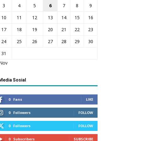
3
4
5
6
7
8
9
10
11
12
13
14
15
16
17
18
19
20
21
22
23
24
25
26
27
28
29
30
31
 Nov
Media Sosial
0
Fans
LIKE
0
Followers
FOLLOW
0
Followers
FOLLOW
0
Subscribers
SUBSCRIBE