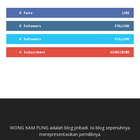
0
Fans
LIKE
0
Followers
FOLLOW
0
Followers
FOLLOW
0
Subscribers
SUBSCRIBE
WONG KAM FUNG adalah blog pribadi. Isi blog sepenuhnya
merepresentasikan pemiliknya.