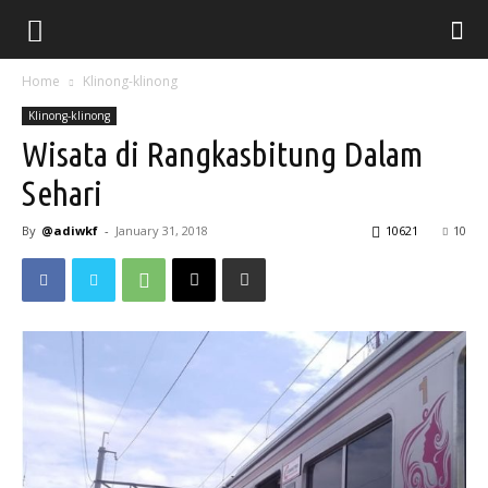
Home
Klinong-klinong
Klinong-klinong
Wisata di Rangkasbitung Dalam
Sehari
By
@adiwkf
-
January 31, 2018
10621
10