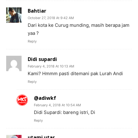
Bahtiar
October 27, 2018 At 9:42 AM
Dari kota ke Curug munding, masih berapa jam
yaa ?
Reply
Didi supardi
February 4, 2018 At 10:13 AM
Kami? Hmmm pasti ditemani pak Lurah Andi
Reply
@adiwkf
February 4, 2018 At 10:54 AM
Didi Supardi: bareng istri, Di
Reply
utami utar