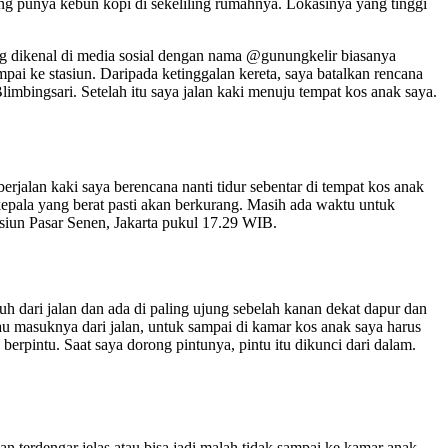
g punya kebun kopi di sekeliling rumahnya. Lokasinya yang tinggi
g dikenal di media sosial dengan nama @gunungkelir biasanya
pai ke stasiun. Daripada ketinggalan kereta, saya batalkan rencana
imbingsari. Setelah itu saya jalan kaki menuju tempat kos anak saya.
rjalan kaki saya berencana nanti tidur sebentar di tempat kos anak
epala yang berat pasti akan berkurang. Masih ada waktu untuk
asiun Pasar Senen, Jakarta pukul 17.29 WIB.
h dari jalan dan ada di paling ujung sebelah kanan dekat dapur dan
u masuknya dari jalan, untuk sampai di kamar kos anak saya harus
berpintu. Saat saya dorong pintunya, pintu itu dikunci dari dalam.
 terdengar jelas atau bisa jadi malah tidak sampai ke kamar anak