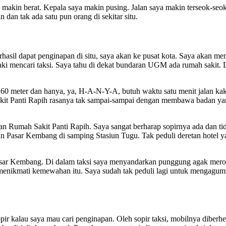
a makin berat. Kepala saya makin pusing. Jalan saya makin terseok-se
n dan tak ada satu pun orang di sekitar situ.
il dapat penginapan di situ, saya akan ke pusat kota. Saya akan mencari
aki mencari taksi. Saya tahu di dekat bundaran UGM ada rumah sakit. 
 meter dan hanya, ya, H-A-N-Y-A, butuh waktu satu menit jalan kaki
akit Panti Rapih rasanya tak sampai-sampai dengan membawa badan yan
pan Rumah Sakit Panti Rapih. Saya sangat berharap sopirnya ada dan tida
an Pasar Kembang di samping Stasiun Tugu. Tak peduli deretan hotel ya
r Kembang. Di dalam taksi saya menyandarkan punggung agak merosot b
a menikmati kemewahan itu. Saya sudah tak peduli lagi untuk mengagu
pir kalau saya mau cari penginapan. Oleh sopir taksi, mobilnya diberhe