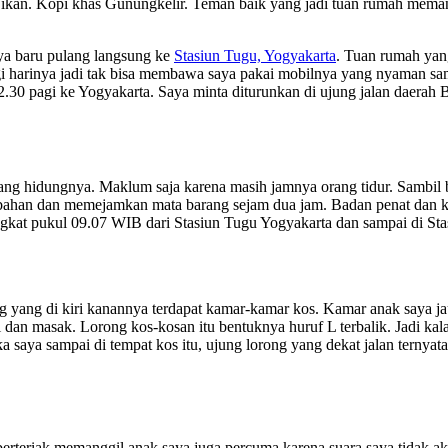
jikan. Kopi khas Gunungkelir. Teman baik yang jadi tuan rumah meman
ya baru pulang langsung ke
Stasiun Tugu, Yogyakarta
. Tuan rumah yan
agi harinya jadi tak bisa membawa saya pakai mobilnya yang nyaman sam
30 pagi ke Yogyakarta. Saya minta diturunkan di ujung jalan daerah Bl
ang hidungnya. Maklum saja karena masih jamnya orang tidur. Sambil be
rebahan dan memejamkan mata barang sejam dua jam. Badan penat dan k
angkat pukul 09.07 WIB dari Stasiun Tugu Yogyakarta dan sampai di St
 yang di kiri kanannya terdapat kamar-kamar kos. Kamar anak saya jau
an masak. Lorong kos-kosan itu bentuknya huruf L terbalik. Jadi kala
 saya sampai di tempat kos itu, ujung lorong yang dekat jalan ternyata 
teriak memanggil anak saya juga percuma karena suara saya tidak akan