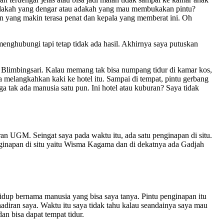
, adakah yang dengar atau adakah yang mau membukakan pintu?
 yang makin terasa penat dan kepala yang memberat ini. Oh
enghubungi tapi tetap tidak ada hasil. Akhirnya saya putuskan
uju Blimbingsari. Kalau memang tak bisa numpang tidur di kamar kos,
elangkahkan kaki ke hotel itu. Sampai di tempat, pintu gerbang
uga tak ada manusia satu pun. Ini hotel atau kuburan? Saya tidak
ran UGM. Seingat saya pada waktu itu, ada satu penginapan di situ.
ginapan di situ yaitu Wisma Kagama dan di dekatnya ada Gadjah
hidup bernama manusia yang bisa saya tanya. Pintu penginapan itu
adiran saya. Waktu itu saya tidak tahu kalau seandainya saya mau
an bisa dapat tempat tidur.