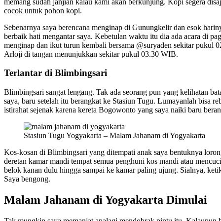
memang sudah janjian kalau kami akan berkunjung. Kopi segera disa
cocok untuk pohon kopi.
Sebenarnya saya berencana menginap di Gunungkelir dan esok harin
berbaik hati mengantar saya. Kebetulan waktu itu dia ada acara di p
menginap dan ikut turun kembali bersama @suryaden sekitar pukul 02.
Arloji di tangan menunjukkan sekitar pukul 03.30 WIB.
Terlantar di Blimbingsari
Blimbingsari sangat lengang. Tak ada seorang pun yang kelihatan bat
saya, baru setelah itu berangkat ke Stasiun Tugu. Lumayanlah bisa 
istirahat sejenak karena kereta Bogowonto yang saya naiki baru ber
Stasiun Tugu Yogyakarta – Malam Jahanam di Yogyakarta
Kos-kosan di Blimbingsari yang ditempati anak saya bentuknya lorong
deretan kamar mandi tempat semua penghuni kos mandi atau mencuci d
belok kanan dulu hingga sampai ke kamar paling ujung. Sialnya, ketika
Saya bengong.
Malam Jahanam di Yogyakarta Dimulai
Tak mungkin saya memanjat apalagi mendobrak pintu itu. Kalaupun ber