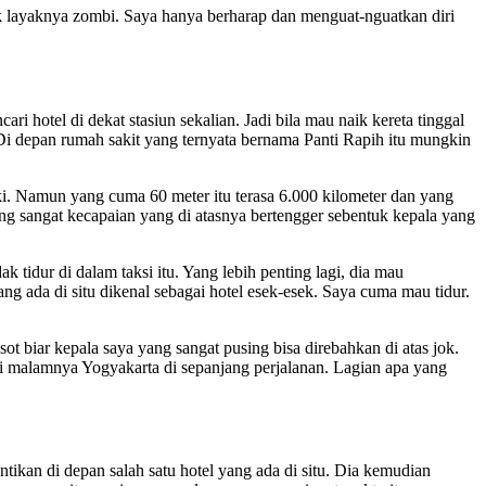
ok layaknya zombi. Saya hanya berharap dan menguat-nguatkan diri
 hotel di dekat stasiun sekalian. Jadi bila mau naik kereta tinggal
Di depan rumah sakit yang ternyata bernama Panti Rapih itu mungkin
. Namun yang cuma 60 meter itu terasa 6.000 kilometer dan yang
g sangat kecapaian yang di atasnya bertengger sebentuk kepala yang
k tidur di dalam taksi itu. Yang lebih penting lagi, dia mau
ng ada di situ dikenal sebagai hotel esek-esek. Saya cuma mau tidur.
iar kepala saya yang sangat pusing bisa direbahkan di atas jok.
mi malamnya Yogyakarta di sepanjang perjalanan. Lagian apa yang
ntikan di depan salah satu hotel yang ada di situ. Dia kemudian