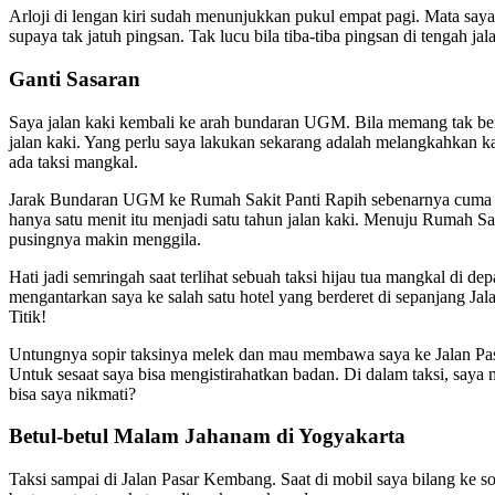
Arloji di lengan kiri sudah menunjukkan pukul empat pagi. Mata say
supaya tak jatuh pingsan. Tak lucu bila tiba-tiba pingsan di tengah jala
Ganti Sasaran
Saya jalan kaki kembali ke arah bundaran UGM. Bila memang tak berhas
jalan kaki. Yang perlu saya lakukan sekarang adalah melangkahkan k
ada taksi mangkal.
Jarak Bundaran UGM ke Rumah Sakit Panti Rapih sebenarnya cuma 60
hanya satu menit itu menjadi satu tahun jalan kaki. Menuju Rumah S
pusingnya makin menggila.
Hati jadi semringah saat terlihat sebuah taksi hijau tua mangkal di de
mengantarkan saya ke salah satu hotel yang berderet di sepanjang Jal
Titik!
Untungnya sopir taksinya melek dan mau membawa saya ke Jalan Pasa
Untuk sesaat saya bisa mengistirahatkan badan. Di dalam taksi, say
bisa saya nikmati?
Betul-betul Malam Jahanam di Yogyakarta
Taksi sampai di Jalan Pasar Kembang. Saat di mobil saya bilang ke so