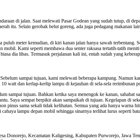
ndaraan di jalan. Saat melewati Pasar Godean yang sudah tutup, di d
rah itu. Selain gerobak belut goreng, ada juga pedagang makanan la
 puluh meter kemudian, di kiri kanan jalan hanya sawah terbentang. S
mobil. Kami seperti membawa dua senter raksasa tertatih-tatih menit
sa dia libas. Termasuk perjalanan kali ini, entah sudah yang keberap
ebelum sampai tujuan, kami melewati beberapa kampung. Namun karen
0 watt dan kerlap-kerlip lampu di kejauhan di sela-sela rerimbunan p
elum sampai tujuan. Bahkan ketika saya menengok ke kanan, sahabat s
u. Saya sempat berpikir akan sampaikah di tujuan. Kegelapan di sekeli
pohon pinus sama sekali tidak kelihatan. Semua yang ada hanya warna hi
cahaya lampu depan mobil sehingga sinarnya terlihat lurus seperti ba
Desa Donorejo, Kecamatan Kaligesing, Kabupaten Purworejo, Jawa T