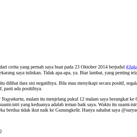
ari cerita yang pernah saya buat pada 23 Oktober 2014 berjudul
#Jalu
ekarang saya tuliskan. Tidak apa-apa, ya. Biar lambat, yang penting tela
 dilihat dara sisi negatifnya. Bila mau menyikapi secara positif, sega
 pasti ada positifnya.
 Yogyakarta
, malam itu menjelang pukul 12 malam saya berangkat ke 
 suami-istri yang keduanya adalah teman baik saya. Waktu itu suami-i
eka berdua tidak ikut naik ke Gunungkelir. Hanya sahabat saya @sur
2