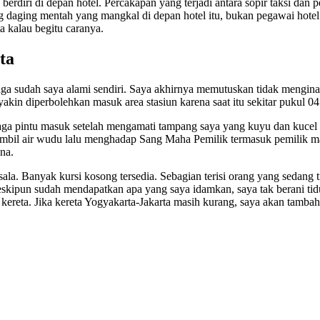
rdiri di depan hotel. Percakapan yang terjadi antara sopir taksi dan p
 daging mentah yang mangkal di depan hotel itu, bukan pegawai hotel.
a kalau begitu caranya.
ta
raga sudah saya alami sendiri. Saya akhirnya memutuskan tidak mengina
 yakin diperbolehkan masuk area stasiun karena saat itu sekitar pukul
ga pintu masuk setelah mengamati tampang saya yang kuyu dan kucel ser
ambil air wudu lalu menghadap Sang Maha Pemilik termasuk pemilik ma
na.
sala. Banyak kursi kosong tersedia. Sebagian terisi orang yang sedang
skipun sudah mendapatkan apa yang saya idamkan, saya tak berani tid
 kereta. Jika kereta Yogyakarta-Jakarta masih kurang, saya akan tambahi