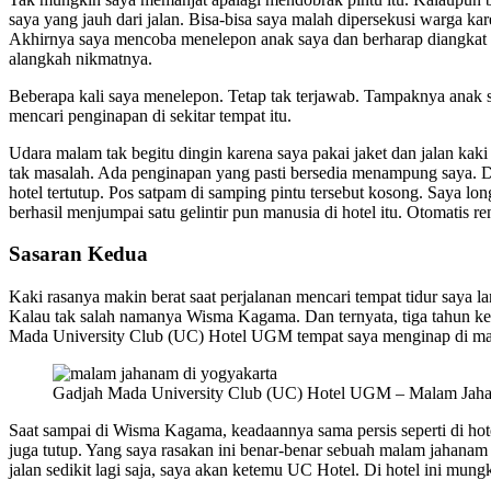
saya yang jauh dari jalan. Bisa-bisa saya malah dipersekusi warga
Akhirnya saya mencoba menelepon anak saya dan berharap diangkat l
alangkah nikmatnya.
Beberapa kali saya menelepon. Tetap tak terjawab. Tampaknya anak sa
mencari penginapan di sekitar tempat itu.
Udara malam tak begitu dingin karena saya pakai jaket dan jalan kaki 
tak masalah. Ada penginapan yang pasti bersedia menampung saya. D
hotel tertutup. Pos satpam di samping pintu tersebut kosong. Saya lon
berhasil menjumpai satu gelintir pun manusia di hotel itu. Otomatis 
Sasaran Kedua
Kaki rasanya makin berat saat perjalanan mencari tempat tidur saya l
Kalau tak salah namanya Wisma Kagama. Dan ternyata, tiga tahun ke
Mada University Club (UC) Hotel UGM tempat saya menginap di ma
Gadjah Mada University Club (UC) Hotel UGM – Malam Jaha
Saat sampai di Wisma Kagama, keadaannya sama persis seperti di hote
juga tutup. Yang saya rasakan ini benar-benar sebuah malam jahanam
jalan sedikit lagi saja, saya akan ketemu UC Hotel. Di hotel ini mungk