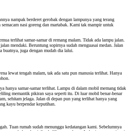
epannya nampak berderet gerobak dengan lampunya yang terang
in semacam nasi goreng dan martabak. Kami tak mampir untuk
emua terlihat samar-samar di remang malam. Tidak ada lampu jalan.
i jalan mendaki. Beruntung sopirnya sudah menguasai medan. Jalan
a buatnya, juga dengan mudah dia lalui.
a lewat tengah malam, tak ada satu pun manusia terlihat. Hanya
ohon.
aya hanya samar-samar terlihat. Lampu di dalam mobil memang tidak
ling memantik pikiran saya seperti itu. Di luar mobil benar-benar
tam, sehitam jelaga. Jalan di depan pun yang terlihat hanya yang
tang kayu berpendar keputihan.
engah. Tuan rumah sudah menunggu kedatangan kami. Sebelumnya