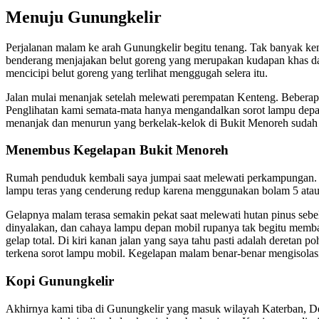
Menuju Gunungkelir
Perjalanan malam ke arah Gunungkelir begitu tenang. Tak banyak ke
benderang menjajakan belut goreng yang merupakan kudapan khas dae
mencicipi belut goreng yang terlihat menggugah selera itu.
Jalan mulai menanjak setelah melewati perempatan Kenteng. Beberapa
Penglihatan kami semata-mata hanya mengandalkan sorot lampu depan 
menanjak dan menurun yang berkelak-kelok di Bukit Menoreh sudah bia
Menembus Kegelapan Bukit Menoreh
Rumah penduduk kembali saya jumpai saat melewati perkampungan. S
lampu teras yang cenderung redup karena menggunakan bolam 5 atau 1
Gelapnya malam terasa semakin pekat saat melewati hutan pinus seb
dinyalakan, dan cahaya lampu depan mobil rupanya tak begitu membant
gelap total. Di kiri kanan jalan yang saya tahu pasti adalah deretan 
terkena sorot lampu mobil. Kegelapan malam benar-benar mengisolasi 
Kopi Gunungkelir
Akhirnya kami tiba di Gunungkelir yang masuk wilayah Katerban, 