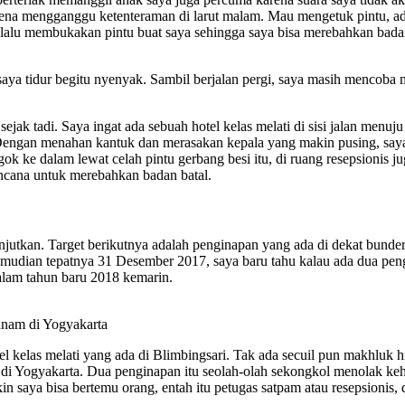
 karena mengganggu ketenteraman di larut malam. Mau mengetuk pintu
alu membukakan pintu buat saya sehingga saya bisa merebahkan badan
ya tidur begitu nyenyak. Sambil berjalan pergi, saya masih mencoba m
sejak tadi. Saya ingat ada sebuah hotel kelas melati di sisi jalan men
engan menahan kantuk dan merasakan kepala yang makin pusing, saya m
gok ke dalam lewat celah pintu gerbang besi itu, di ruang resepsionis j
rencana untuk merebahkan badan batal.
anjutkan. Target berikutnya adalah penginapan yang ada di dekat bunde
mudian tepatnya 31 Desember 2017, saya baru tahu kalau ada dua pen
lam tahun baru 2018 kemarin.
nam di Yogyakarta
l kelas melati yang ada di Blimbingsari. Tak ada secuil pun makhluk 
 di Yogyakarta. Dua penginapan itu seolah-olah sekongkol menolak keh
in saya bisa bertemu orang, entah itu petugas satpam atau resepsionis, d